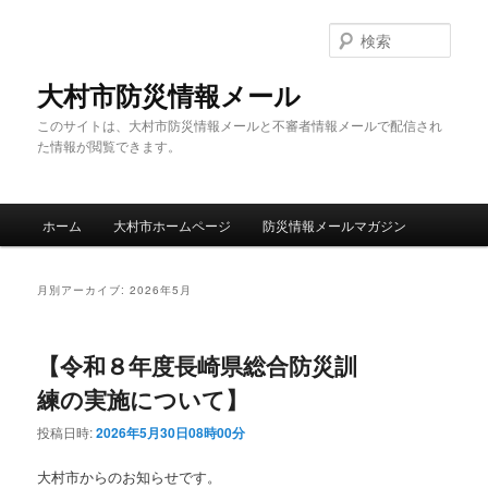
メ
サ
イ
ブ
検
ン
コ
索
コ
ン
大村市防災情報メール
ン
テ
このサイトは、大村市防災情報メールと不審者情報メールで配信され
テ
ン
た情報が閲覧できます。
ン
ツ
ツ
へ
へ
移
メ
移
動
ホーム
大村市ホームページ
防災情報メールマガジン
イ
動
ン
メ
月別アーカイブ:
2026年5月
ニ
ュ
ー
【令和８年度長崎県総合防災訓
練の実施について】
投稿日時:
2026年5月30日08時00分
大村市からのお知らせです。