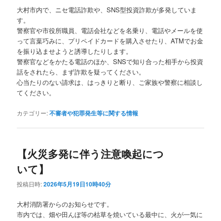
大村市内で、ニセ電話詐欺や、SNS型投資詐欺が多発していま
す。
警察官や市役所職員、電話会社などを名乗り、電話やメールを使
って言葉巧みに、プリペイドカードを購入させたり、ATMでお金
を振り込ませようと誘導したりします。
警察官などをかたる電話のほか、SNSで知り合った相手から投資
話をされたら、まず詐欺を疑ってください。
心当たりのない請求は、はっきりと断り、ご家族や警察に相談し
てください。
カテゴリー:
不審者や犯罪発生等に関する情報
【火災多発に伴う注意喚起につ
いて】
投稿日時:
2026年5月19日10時40分
大村消防署からのお知らせです。
市内では、畑や田んぼ等の枯草を焼いている最中に、火が一気に