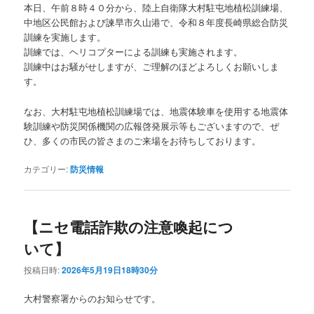
本日、午前８時４０分から、陸上自衛隊大村駐屯地植松訓練場、
中地区公民館および諫早市久山港で、令和８年度長崎県総合防災
訓練を実施します。
訓練では、ヘリコプターによる訓練も実施されます。
訓練中はお騒がせしますが、ご理解のほどよろしくお願いしま
す。
なお、大村駐屯地植松訓練場では、地震体験車を使用する地震体
験訓練や防災関係機関の広報啓発展示等もございますので、ぜ
ひ、多くの市民の皆さまのご来場をお待ちしております。
カテゴリー:
防災情報
【ニセ電話詐欺の注意喚起につ
いて】
投稿日時:
2026年5月19日18時30分
大村警察署からのお知らせです。