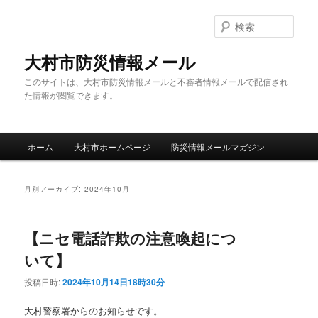
メ
サ
イ
ブ
検
ン
コ
索
コ
ン
大村市防災情報メール
ン
テ
このサイトは、大村市防災情報メールと不審者情報メールで配信され
テ
ン
た情報が閲覧できます。
ン
ツ
ツ
へ
へ
移
メ
移
動
ホーム
大村市ホームページ
防災情報メールマガジン
イ
動
ン
メ
月別アーカイブ:
2024年10月
ニ
ュ
ー
【ニセ電話詐欺の注意喚起につ
いて】
投稿日時:
2024年10月14日18時30分
大村警察署からのお知らせです。