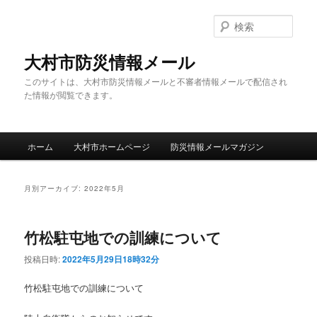
メ
サ
イ
ブ
検
ン
コ
索
コ
ン
大村市防災情報メール
ン
テ
このサイトは、大村市防災情報メールと不審者情報メールで配信され
テ
ン
た情報が閲覧できます。
ン
ツ
ツ
へ
へ
移
メ
移
動
ホーム
大村市ホームページ
防災情報メールマガジン
イ
動
ン
メ
月別アーカイブ:
2022年5月
ニ
ュ
ー
竹松駐屯地での訓練について
投稿日時:
2022年5月29日18時32分
竹松駐屯地での訓練について