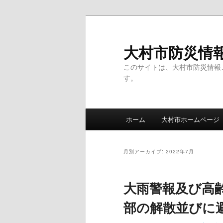
メ
サ
イ
ブ
ン
コ
大村市防災情
コ
ン
このサイトは、大村市防災情報
ン
テ
す。
テ
ン
ン
ツ
ツ
へ
メ
へ
移
ホーム
大村市ホームページ
イ
移
動
ン
動
メ
月別アーカイブ:
2022年7月
ニ
ュ
大雨警報及び高
ー
部の解散並びに