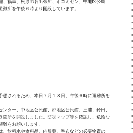
瀬、福重、松原の各出張所、市コミセン、中地区公民
避難所を午後６時より開設しています。
予想されるため、本日７月１８日、午後６時に避難所を
センター、中地区公民館、郡地区公民館、三浦、鈴田、
８箇所を開設しました。防災マップ等を確認し、危険な
避難をお願いします。
は、飲料水や食料品、内服薬、毛布などの必要物資の