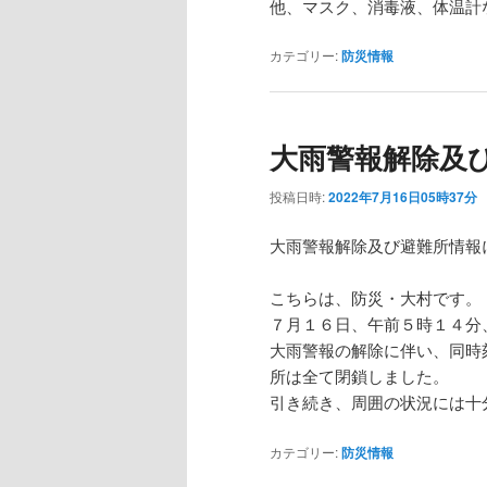
他、マスク、消毒液、体温計
カテゴリー:
防災情報
大雨警報解除及
投稿日時:
2022年7月16日05時37分
大雨警報解除及び避難所情報
こちらは、防災・大村です。
７月１６日、午前５時１４分
大雨警報の解除に伴い、同時
所は全て閉鎖しました。
引き続き、周囲の状況には十
カテゴリー:
防災情報