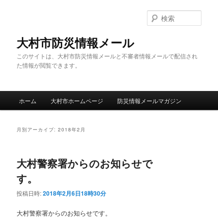
メ
サ
イ
ブ
検
ン
コ
索
コ
ン
大村市防災情報メール
ン
テ
このサイトは、大村市防災情報メールと不審者情報メールで配信され
テ
ン
た情報が閲覧できます。
ン
ツ
ツ
へ
へ
移
メ
移
動
ホーム
大村市ホームページ
防災情報メールマガジン
イ
動
ン
メ
月別アーカイブ:
2018年2月
ニ
ュ
ー
大村警察署からのお知らせで
す。
投稿日時:
2018年2月6日18時30分
大村警察署からのお知らせです。