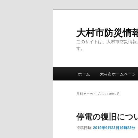
メ
サ
イ
ブ
ン
コ
大村市防災情
コ
ン
このサイトは、大村市防災情報
ン
テ
す。
テ
ン
ン
ツ
ツ
へ
メ
へ
移
ホーム
大村市ホームページ
イ
移
動
ン
動
メ
月別アーカイブ:
2019年9月
ニ
ュ
停電の復旧につ
ー
投稿日時:
2019年9月23日19時23分