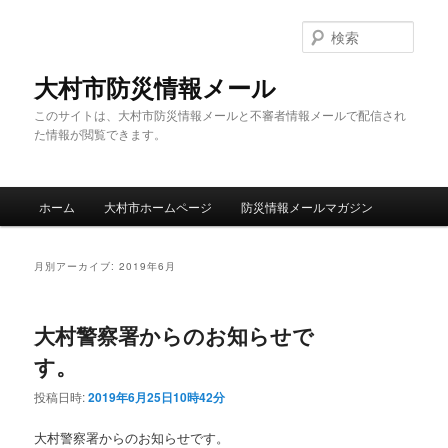
メ
サ
イ
ブ
検
ン
コ
索
コ
ン
大村市防災情報メール
ン
テ
このサイトは、大村市防災情報メールと不審者情報メールで配信され
テ
ン
た情報が閲覧できます。
ン
ツ
ツ
へ
へ
移
メ
移
動
ホーム
大村市ホームページ
防災情報メールマガジン
イ
動
ン
メ
月別アーカイブ:
2019年6月
ニ
ュ
ー
大村警察署からのお知らせで
す。
投稿日時:
2019年6月25日10時42分
大村警察署からのお知らせです。