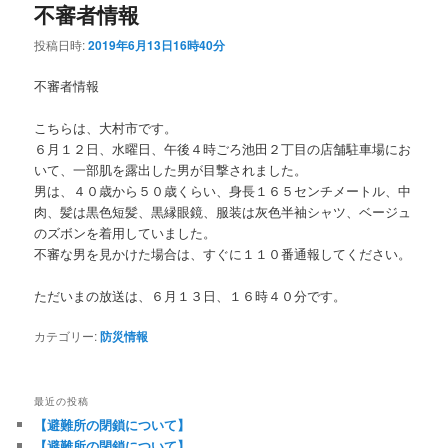
不審者情報
投稿日時:
2019年6月13日16時40分
不審者情報
こちらは、大村市です。
６月１２日、水曜日、午後４時ごろ池田２丁目の店舗駐車場にお
いて、一部肌を露出した男が目撃されました。
男は、４０歳から５０歳くらい、身長１６５センチメートル、中
肉、髪は黒色短髪、黒縁眼鏡、服装は灰色半袖シャツ、ベージュ
のズボンを着用していました。
不審な男を見かけた場合は、すぐに１１０番通報してください。
ただいまの放送は、６月１３日、１６時４０分です。
カテゴリー:
防災情報
最近の投稿
【避難所の閉鎖について】
【避難所の閉鎖について】