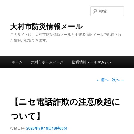
メ
イ
検
ン
索
コ
大村市防災情報メール
ン
このサイトは、大村市防災情報メールと不審者情報メールで配信され
テ
た情報が閲覧できます。
ン
ツ
へ
メ
移
ホーム
大村市ホームページ
防災情報メールマガジン
イ
動
ン
メ
投
←
前へ
次へ
→
ニ
稿
ュ
ナ
ー
ビ
【ニセ電話詐欺の注意喚起に
ゲ
ー
ついて】
シ
ョ
投稿日時:
2026年5月19日18時30分
ン