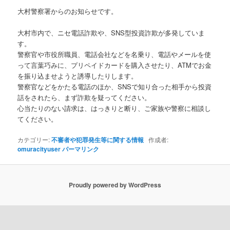
大村警察署からのお知らせです。
大村市内で、ニセ電話詐欺や、SNS型投資詐欺が多発していま
す。
警察官や市役所職員、電話会社などを名乗り、電話やメールを使
って言葉巧みに、プリペイドカードを購入させたり、ATMでお金
を振り込ませようと誘導したりします。
警察官などをかたる電話のほか、SNSで知り合った相手から投資
話をされたら、まず詐欺を疑ってください。
心当たりのない請求は、はっきりと断り、ご家族や警察に相談し
てください。
カテゴリー:
不審者や犯罪発生等に関する情報
作成者:
omuracityuser
パーマリンク
Proudly powered by WordPress