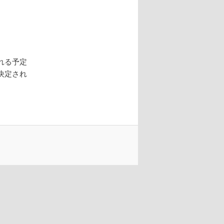
ョ
ン
れる予定
決定され