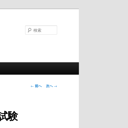
検
索
投
←
前へ
次へ
→
稿
ナ
ビ
試験
ゲ
ー
シ