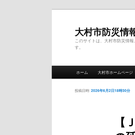
メ
イ
ン
大村市防災情
コ
このサイトは、大村市防災情報
ン
す。
テ
ン
ツ
メ
へ
ホーム
大村市ホームページ
イ
移
ン
動
メ
投稿日時:
2026年6月2日18時30分
ニ
ュ
ー
【