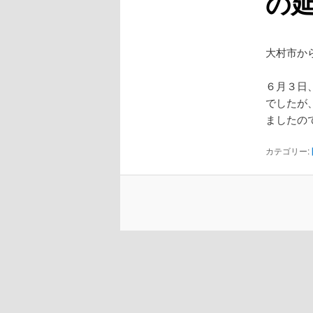
の
大村市か
６月３日
でしたが
ましたの
カテゴリー: